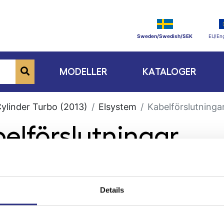
Sweden/Swedish/SEK
EU/Eng
MODELLER
KATALOGER
Cylinder Turbo (2013)
Elsystem
Kabelförslutninga
belförslutningar
Details
ge