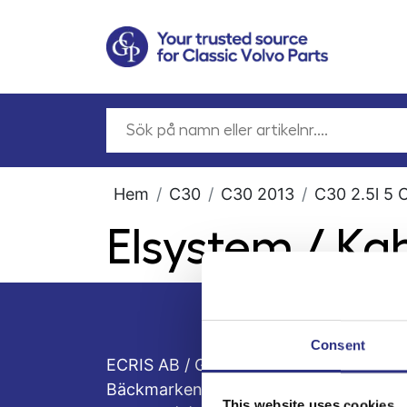
Hem
C30
C30 2013
C30 2.5l 5 
Elsystem / Ka
Consent
ECRIS AB / GCP
Bäckmarken, 555 92 Jönköping, Sveri
This website uses cookies